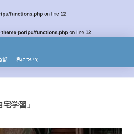
ipu/functions.php
on line
12
-theme-poripu/functions.php
on line
12
yな話
私について
自宅学習」