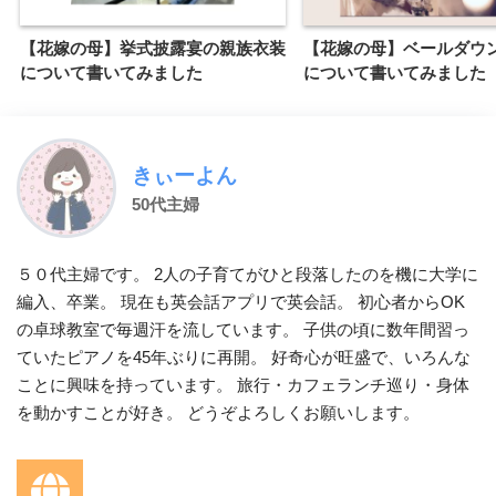
【花嫁の母】挙式披露宴の親族衣装
【花嫁の母】ベールダウ
について書いてみました
について書いてみました
きぃーよん
50代主婦
５０代主婦です。 2人の子育てがひと段落したのを機に大学に
編入、卒業。 現在も英会話アプリで英会話。 初心者からOK
の卓球教室で毎週汗を流しています。 子供の頃に数年間習っ
ていたピアノを45年ぶりに再開。 好奇心が旺盛で、いろんな
ことに興味を持っています。 旅行・カフェランチ巡り・身体
を動かすことが好き。 どうぞよろしくお願いします。