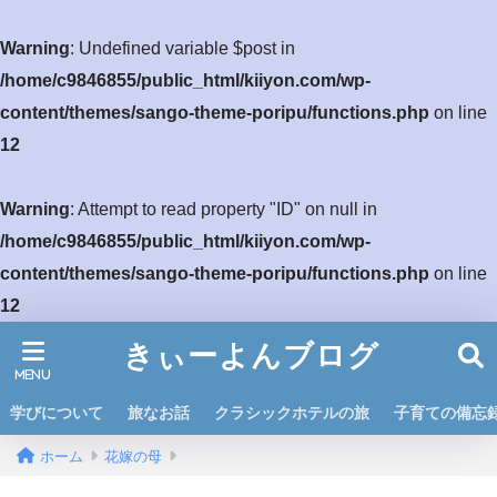
Warning
: Undefined variable $post in
/home/c9846855/public_html/kiiyon.com/wp-
content/themes/sango-theme-poripu/functions.php
on line
12
Warning
: Attempt to read property "ID" on null in
/home/c9846855/public_html/kiiyon.com/wp-
content/themes/sango-theme-poripu/functions.php
on line
12
きぃーよんブログ
学びについて
旅なお話
クラシックホテルの旅
子育ての備忘
ホーム
花嫁の母