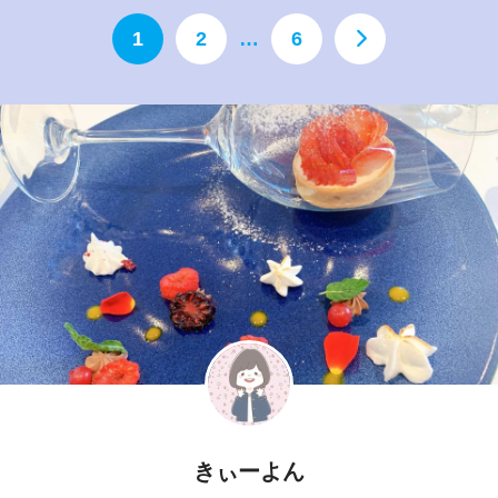
1
2
…
6
きぃーよん